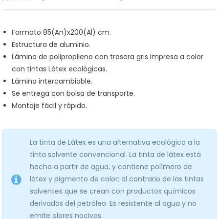
Valorado
1
4.00
sobre 5
basado
Formato 85(An)x200(Al) cm.
en
puntuación
Estructura de aluminio.
de cliente
Lámina de polipropileno con trasera gris impresa a color
con tintas Látex ecológicas.
Lámina intercambiable.
Se entrega con bolsa de transporte.
Montaje fácil y rápido.
La tinta de Látex es una alternativa ecológica a la
tinta solvente convencional. La tinta de látex está
hecha a partir de agua, y contiene polímero de
látex y pigmento de color; al contrario de las tintas
solventes que se crean con productos químicos
derivados del petróleo. Es resistente al agua y no
emite olores nocivos.