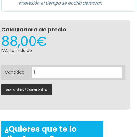
impresión el tiempo se podría demorar.
Calculadora de precio
88,00
€
IVA no incluido
Cantidad
Subir archivo / Diseñar Online
Roll
Up
85x200
¿Quieres que te lo
cm
cantidad